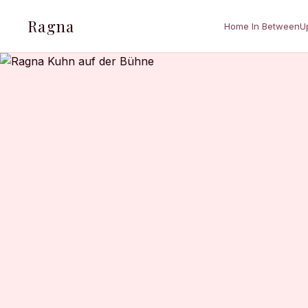
Ragna
Home In Between
U